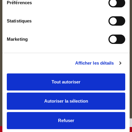
COORDONNÉES
Préférences
L'Auberge de Rochehaut
Rue de la Cense, 12
Statistiques
B-6830 Rochehaut s/Semois (Bouillon)
TVA : BE0455129245
Ardenne belge
Marketing
+32 61 46 10 00
Afficher les détails
SUIVEZ-NOUS !
Tout autoriser
CONDITIONS GÉNÉRALES DE VENTE
Autoriser la sélection
Refuser
AGENDA