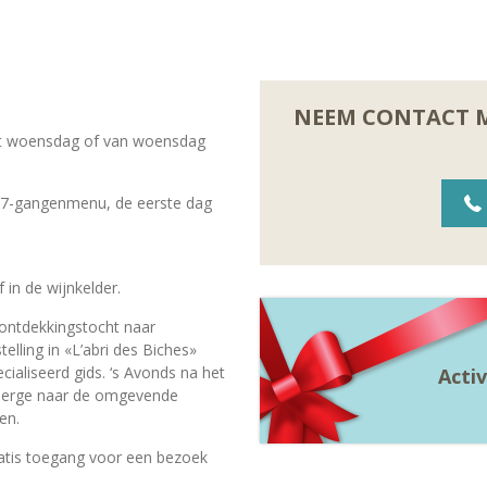
NEEM CONTACT M
t woensdag of van woensdag
7-gangenmenu, de eerste dag
f in de wijnkelder.
ontdekkingstocht naar
lling in «L’abri des Biches»
cialiseerd gids. ‘s Avonds na het
Acti
Auberge naar de omgevende
en.
atis toegang voor een bezoek