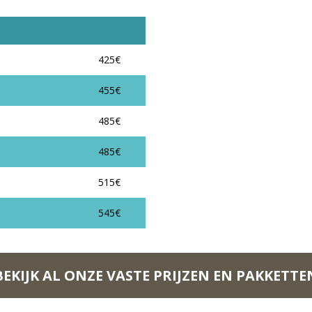
425€
455€
485€
485€
515€
545€
BEKIJK AL ONZE VASTE PRIJZEN EN PAKKETTE