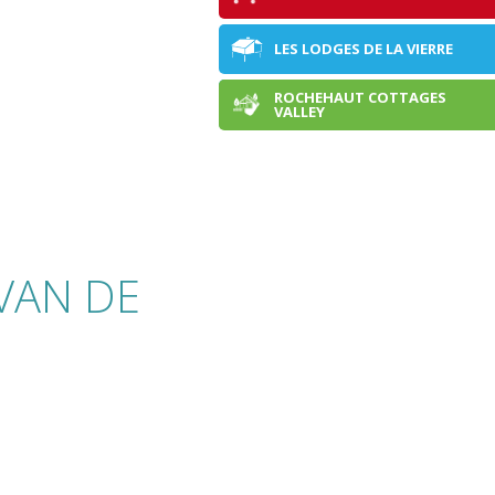
LES LODGES DE LA VIERRE
ROCHEHAUT COTTAGES
DOMAINE DE WAILLIMONT
VALLEY
VAN DE