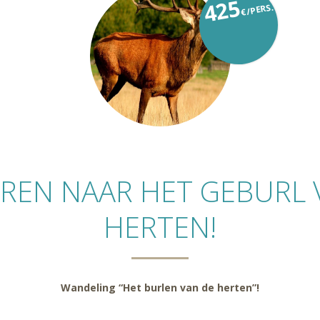
425
€/PERS.
EREN NAAR HET GEBURL 
HERTEN!
Wandeling “Het burlen van de herten”!