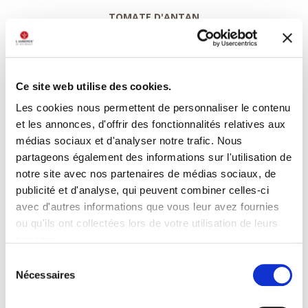
TOMATE D'ANTAN
confites à l’huile d’origan – pesto de pistache – glace à la feta –
condiment câpres-citron – basilic frais
***
Ce site web utilise des cookies.
FLEUR DE COURGETTE
Les cookies nous permettent de personnaliser le contenu
farcie de langoustine et gambas – citron vert et gingembre –
et les annonces, d'offrir des fonctionnalités relatives aux
stracciatella citronnée – courgettes marinées et crumble aux
médias sociaux et d'analyser notre trafic. Nous
agrumes
partageons également des informations sur l'utilisation de
notre site avec nos partenaires de médias sociaux, de
***
publicité et d'analyse, qui peuvent combiner celles-ci
FILET DE BAR
avec d'autres informations que vous leur avez fournies
grillé sur peau – réduction de Noilly Prat infusée à la sauge –
ou qu'ils ont collectées lors de votre utilisation de leurs
fenouil rôti – huile de poivrons grillés
services.
***
Sélection
Nécessaires
du
FILET DE VEAU
consentement
rosé – jus corsé à la moelle – aubergine japonaise – girolles –