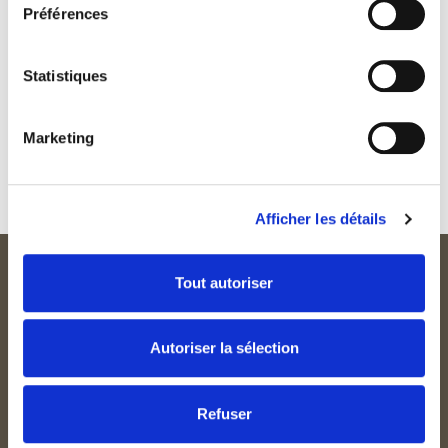
Préférences
cromesquis d’oignon confit et comté
***
Statistiques
PÊCHE JAUNE
pêche jaune rôtie – financier aux amandes et crémeux amande
–
Marketing
crème glacée au fromage frais et verveine
Afficher les détails
Tout autoriser
Autoriser la sélection
Refuser