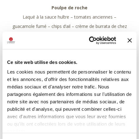
Poulpe de roche
Laqué à la sauce huître – tomates anciennes –
guacamole fumé – chips d’ail – crème de burrata de chez
Buffl’Ardenne
***
Omble chevalier
Cuit au sel – radis pickles –
Ce site web utilise des cookies.
gelée dashi au sobacha – œufs de saumon – petits pois
Les cookies nous permettent de personnaliser le contenu
et les annonces, d'offrir des fonctionnalités relatives aux
***
médias sociaux et d'analyser notre trafic. Nous
Rouget barbet
partageons également des informations sur l'utilisation de
Filet brulé à la flamme – jus d’arêtes au vin rouge –
notre site avec nos partenaires de médias sociaux, de
tagliatelles de seiches – fèves – condiment d’olives
publicité et d'analyse, qui peuvent combiner celles-ci
avec d'autres informations que vous leur avez fournies
Caviar en supplément : 25€ les 10g ou 65€ / 30g
ou qu'ils ont collectées lors de votre utilisation de leurs
***
services.
Magret de canard