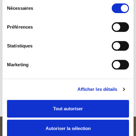
Sélection
Servi rosé – caviar d’aubergines à l’ail noir –
Nécessaires
du
myrtilles – betterave – pressé de Bintjes frit
consentement
***
Préférences
Clafoutis aux cerises
Emulsion à la vanille – crème glacée amarena –
Statistiques
crumble au chocolat
***
Marketing
Fraises de Nalinnes
Pavlova aux fraises de Nalinnes – Diplomate aux fleurs de
sureau –
Afficher les détails
gavotte – sorbet fraise aux fleurs de jasmin
Tout autoriser
Autoriser la sélection