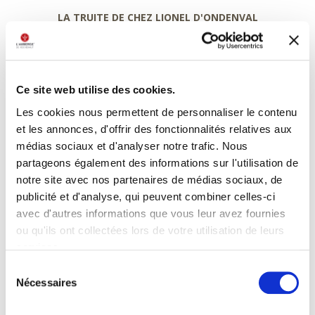
LA TRUITE DE CHEZ LIONEL D'ONDENVAL
cuite au sel rose de montagne – kiwi
dashi au miso – huile au cédrat – tuile aux algues
***
Ce site web utilise des cookies.
MAQUEREAU
Les cookies nous permettent de personnaliser le contenu
filet brûlé à la flamme – jus de coques crémé –
et les annonces, d'offrir des fonctionnalités relatives aux
salicornes – pickles de radis – tobiko
médias sociaux et d'analyser notre trafic. Nous
partageons également des informations sur l'utilisation de
***
notre site avec nos partenaires de médias sociaux, de
ASPERGES BLANCHES
publicité et d'analyse, qui peuvent combiner celles-ci
servies en déclinaison – ail des ours – haddock –
avec d'autres informations que vous leur avez fournies
amandes fumées – oxalis
ou qu'ils ont collectées lors de votre utilisation de leurs
services.
***
Sélection
AGNEAU DE GRIBOMONT
Nécessaires
du
cuit rosé – jus corsé à la sarriette – petits pois à la française –
consentement
croquette d’épaule au zaatar