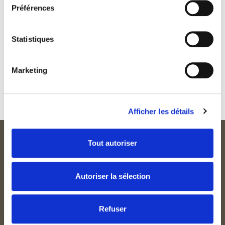
Préférences
***
CHOCOLAT MACADAMIA
Statistiques
ganache chocolat Venezuela 70% –
caramel au verjus gavotte –
crème glacé macadamia –
Marketing
espuma tiramisu
***
Afficher les détails
Tout autoriser
Autoriser la sélection
Refuser